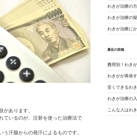
わきが治療の
わきが治療の
わきが治療に
最近の投稿
費用別！わき
わきがが再発
安くできるわ
わきが治療の
こんな人はわ
肢があります。
れているのが、注射を使った治療法で
いう汗腺からの発汗によるものです。