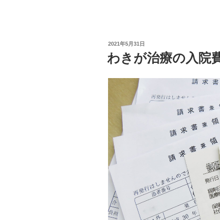
投
2021年5月31日
稿
わきが治療の入院
日: