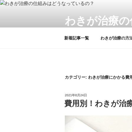
コ
ン
わきが治療の
テ
ン
わきが治療の痛みについて解説
ツ
新着記事一覧
わきが治療の方
へ
ス
キ
ッ
プ
カテゴリー: わきが治療にかかる費
投
2021年8月24日
稿
費用別！わきが治
日: